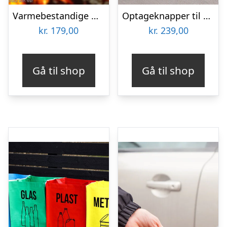
Varmebestandige Grillhandsker – KitchPro
Optageknapper til Hund – Spralla
kr.
179,00
kr.
239,00
Gå til shop
Gå til shop