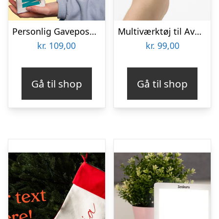
Personlig Gavepose til vin med Tekst
Multiværktøj til Avocadoer
kr.
109,00
kr.
99,00
Gå til shop
Gå til shop