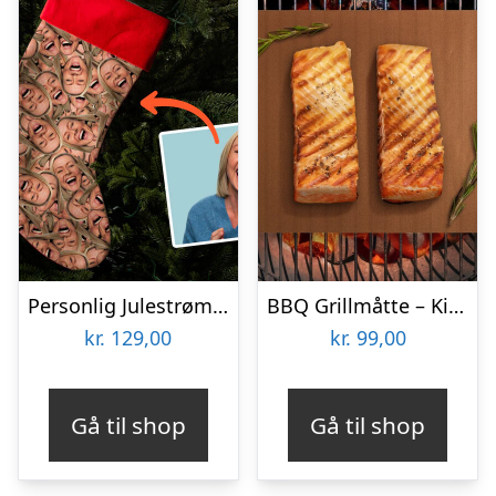
Personlig Julestrømpe med Billede – Multiface
BBQ Grillmåtte – KitchPro
kr.
129,00
kr.
99,00
Gå til shop
Gå til shop