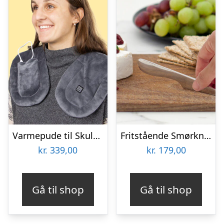
Varmepude til Skuldre og Ryg – Zenkuru
Fritstående Smørkniv – Rustfrit Stål – Bosign
kr.
339,00
kr.
179,00
Gå til shop
Gå til shop