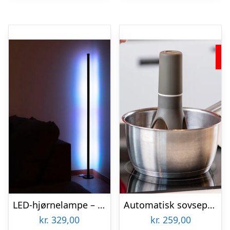
LED-hjørnelampe – Vooni
Automatisk sovsepisker – Stirr
kr.
329,00
kr.
259,00