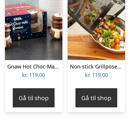
Gnaw Hot Choc-Mas chokoladebomber til varm chokolade
Non-stick Grillposer 2-pak – KitchPro
kr.
119,00
kr.
119,00
Gå til shop
Gå til shop