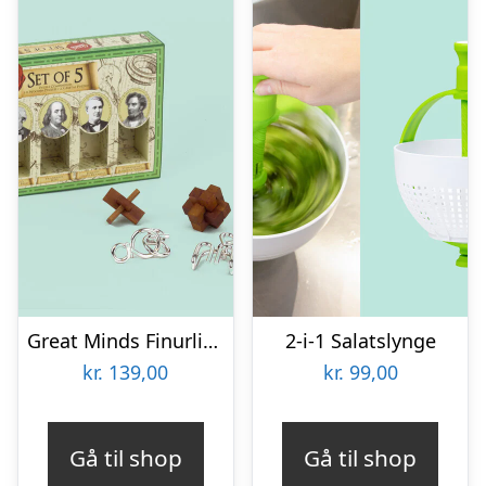
Great Minds Finurlige Puslespil – Videnskabsmænd
2-i-1 Salatslynge
kr.
139,00
kr.
99,00
Gå til shop
Gå til shop