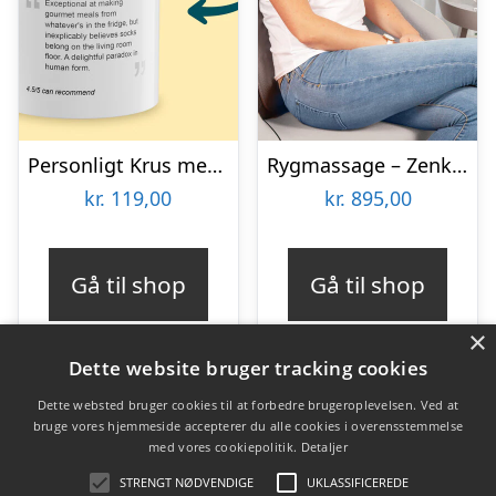
Personligt Krus med Positiv Bedømmelse
Rygmassage – Zenkuru
kr.
119,00
kr.
895,00
Gå til shop
Gå til shop
×
Dette website bruger tracking cookies
Dette websted bruger cookies til at forbedre brugeroplevelsen. Ved at
bruge vores hjemmeside accepterer du alle cookies i overensstemmelse
Varekategorier
med vores cookiepolitik.
Detaljer
Produkter
STRENGT NØDVENDIGE
UKLASSIFICEREDE