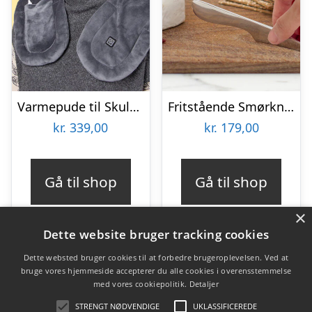
Varmepude til Skuldre og Ryg – Zenkuru
Fritstående Smørkniv – Rustfrit Stål – Bosign
kr.
339,00
kr.
179,00
Gå til shop
Gå til shop
×
Dette website bruger tracking cookies
Dette websted bruger cookies til at forbedre brugeroplevelsen. Ved at
bruge vores hjemmeside accepterer du alle cookies i overensstemmelse
Varekategorier
med vores cookiepolitik.
Detaljer
Produkter
STRENGT NØDVENDIGE
UKLASSIFICEREDE