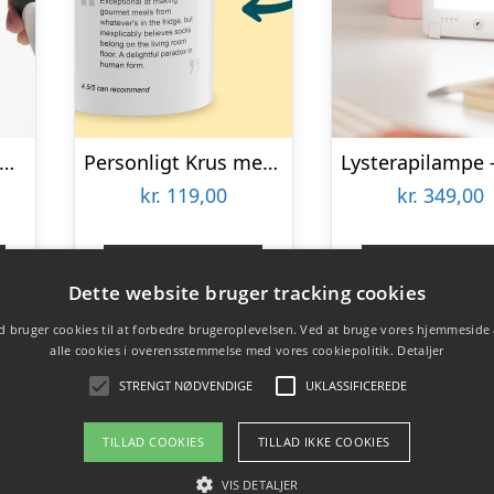
ultiværktøj til Avocadoer
Personligt Krus med Positiv Bedømmelse
kr.
119,00
kr.
349,00
Gå til shop
Gå til sho
Dette website bruger tracking cookies
 bruger cookies til at forbedre brugeroplevelsen. Ved at bruge vores hjemmeside
alle cookies i overensstemmelse med vores cookiepolitik.
Detaljer
STRENGT NØDVENDIGE
UKLASSIFICEREDE
TILLAD COOKIES
TILLAD IKKE COOKIES
VIS DETALJER