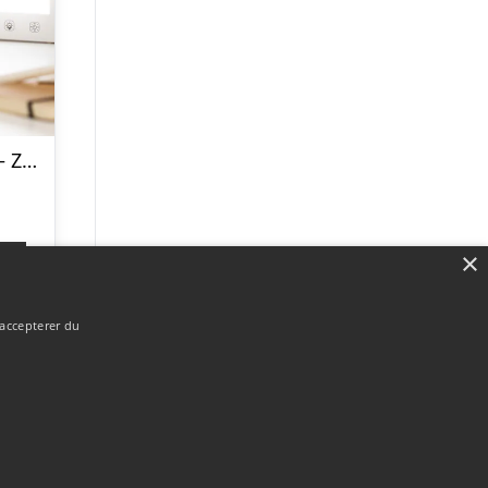
Lysterapilampe – Zenkuru
×
p
 accepterer du