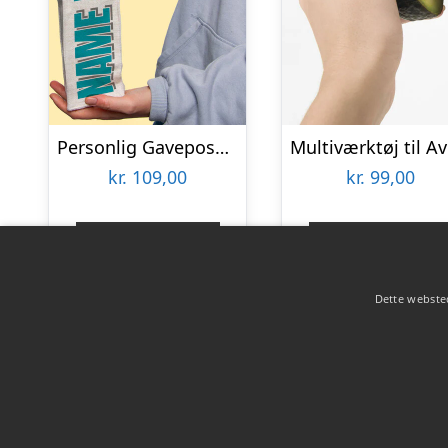
Personlig Gavepose til vin med Tekst
M
kr.
109,00
kr.
99,00
Gå til shop
Gå til shop
Dette websted