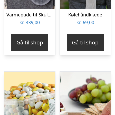
Varmepude til Skuldre og Ryg – Zenkuru
Kølehåndklæde
kr.
339,00
kr.
69,00
Gå til shop
Gå til shop