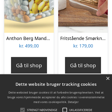
Anthon Berg Mandelæg Bland-selv-slik 2 kg
Fritstående Smørkniv – Rustfrit Stål – Bosign
kr.
499,00
kr.
179,00
Gå til shop
Gå til shop
×
Dette website bruger tracking cookies
Dette websted bruger cookies til at forbedre brugeroplevelsen. Ved at
bruge vores hjemmeside accepterer du alle cookies i overensstemmelse
Varekategorier
med vores cookiepolitik.
Detaljer
Produkter
STRENGT NØDVENDIGE
UKLASSIFICEREDE