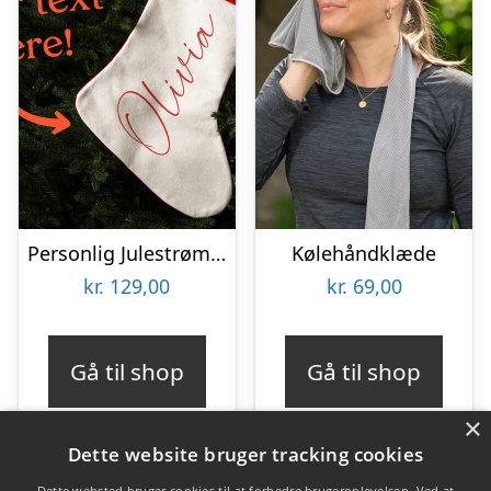
Personlig Julestrømpe med Tekst
Kølehåndklæde
kr.
129,00
kr.
69,00
Gå til shop
Gå til shop
×
Dette website bruger tracking cookies
Dette websted bruger cookies til at forbedre brugeroplevelsen. Ved at